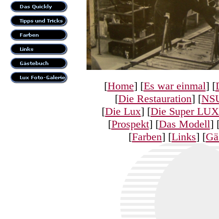
[
Home
] [
Es war einmal
] [
[
Die Restauration
] [
NSU
[
Die Lux
] [
Die Super LUX
[
Prospekt
] [
Das Modell
] 
[
Farben
] [
Links
] [
Gä