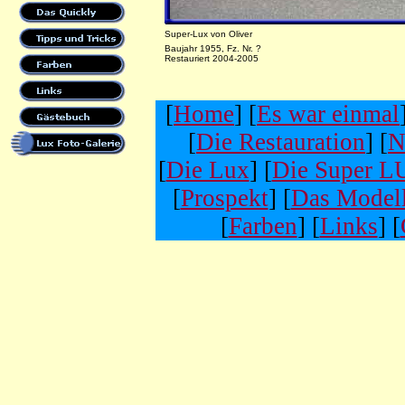
Super-Lux von Oliver
Baujahr 1955, Fz. Nr. ?
Restauriert 2004-2005
[
Home
] [
Es war einmal
[
Die Restauration
] [
N
[
Die Lux
] [
Die Super 
[
Prospekt
] [
Das Model
[
Farben
] [
Links
] [